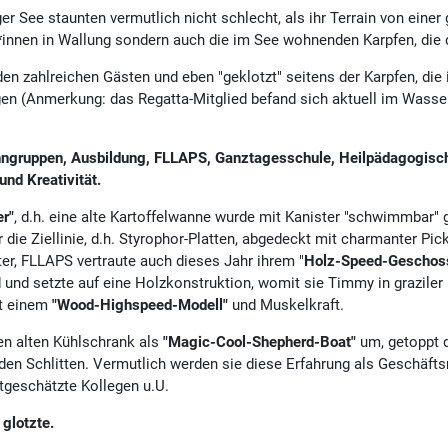
 See staunten vermutlich nicht schlecht, als ihr Terrain von eine
*innen in Wallung sondern auch die im See wohnenden Karpfen, die d
 den zahlreichen Gästen und eben "geklotzt" seitens der Karpfen, die
ingen (Anmerkung: das Regatta-Mitglied befand sich aktuell im Wass
ngruppen, Ausbildung, FLLAPS, Ganztagesschule, Heilpädagogisch
und Kreativität.
er"
, d.h. eine alte Kartoffelwanne wurde mit Kanister "schwimmbar"
 die Ziellinie, d.h. Styrophor-Platten, abgedeckt mit charmanter Pic
ter, FLLAPS vertraute auch dieses Jahr ihrem "
Holz-Speed-Geschos
d und setzte auf eine Holzkonstruktion, womit sie Timmy in grazile
t einem
"Wood-Highspeed-Modell"
und Muskelkraft.
en alten Kühlschrank als
"Magic-Cool-Shepherd-Boat"
um, getoppt d
f den Schlitten. Vermutlich werden sie diese Erfahrung als Geschäf
tgeschätzte Kollegen u.U.
 glotzte.