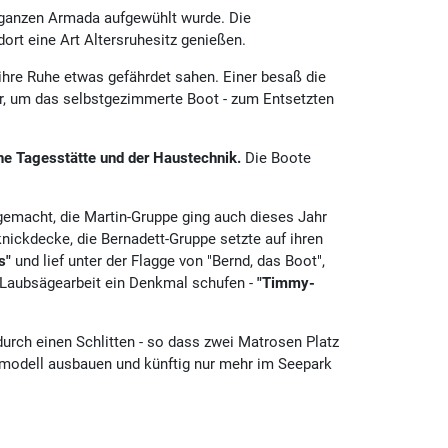
r ganzen Armada aufgewühlt wurde. Die
ort eine Art Altersruhesitz genießen.
 ihre Ruhe etwas gefährdet sahen. Einer besaß die
er, um das selbstgezimmerte Boot - zum Entsetzten
e Tagesstätte und der Haustechnik.
Die Boote
 gemacht, die Martin-Gruppe ging auch dieses Jahr
knickdecke, die Bernadett-Gruppe setzte auf ihren
s"
und lief unter der Flagge von "Bernd, das Boot",
r Laubsägearbeit ein Denkmal schufen -
"Timmy-
urch einen Schlitten - so dass zwei Matrosen Platz
tsmodell ausbauen und künftig nur mehr im Seepark