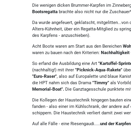
Die wenigen dicken Brummer-Karpfen im Zinneberger
Bootsregatta
brachte also nicht nur die Zuschauer
Da wurde angefeuert, geklatscht, mitgelitten...von
Alters-Kühnheit, über ein Regatta-Mitglied zu spr
des Karpfens - anzuschieben).
Acht Boote waren am Start aus den Bereichen
Woh
waren zu bauen nach den Kriterien:
Nachhaltigkeit 
So erfand die Ausbildung eine Art
"Kartoffel-Sprint
(nachhaltig!) mit ihrer
"Picknick-Aqua-Rakete"
über
"Euro-Raser"
, also auf Europalette und blaue Kanis
die HPT nahm sich das Drama
"Timmy"
als Vorbil
Memorial-Boat".
Die Ganztagesschule punktete mi
Die Kollegen der Haustechnik hingegen bauten ein
fanden - also einer im Kühlschrank, der andere au
schippern. Die Haustechnik verliert damit zwei wer
Auf alle Fälle - eine Riesengaudi.....
und der Karpfen