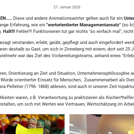
27. Januar 2026
EN.....
Diese und andere Animationswörter gelten auch für ein
Unte
ange Erfahrung, wie ein
"wertorientierter Managementansatz"
(so k
g.
Halt!!!
Fehler!!! Funktionieren tut gar nichts "so einfach mal", nich
esagt verstanden, erlebt, geübt, gepflegt und auch eingefordert werd
ren deshalb zu Gast, um sich in Zinneberg mit einem, dort seit 25
 vielmehr war das Ziel des Vorbereitungsteams, anhand eines "Erlebn
uren, Orientierung an Zeit und Situation, Unternehmensphilosophie 
r Würde orientierter Einsatz für Menschen, Zusammenarbeit als Die
ia Pelletier (1796- 1868) ablesen, sind auch in unserer Zeit topaktue
keiten waren, z.B. Verantwortung zu praktizieren als Küchen*helferi
gestalten, um sich mit Werten wie Vertrauen, Wertschätzung im Arb