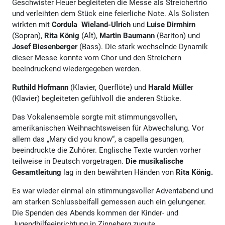
Geschwister Heuer begleiteten die Messe als Streichertrio
und verleihten dem Stück eine feierliche Note. Als Solisten
wirkten mit
Cordula Wieland-Ulrich
und
Luise Dirmhirn
(Sopran),
Rita König
(Alt),
Martin Baumann
(Bariton) und
Josef Biesenberger
(Bass). Die stark wechselnde Dynamik
dieser Messe konnte vom Chor und den Streichern
beeindruckend wiedergegeben werden.
Ruthild Hofmann
(Klavier, Querflöte) und
Harald Mülle
r
(Klavier) begleiteten gefühlvoll die anderen Stücke.
Das Vokalensemble sorgte mit stimmungsvollen,
amerikanischen Weihnachtsweisen für Abwechslung. Vor
allem das „Mary did you know“, a capella gesungen,
beeindruckte die Zuhörer. Englische Texte wurden vorher
teilweise in Deutsch vorgetragen.
Die musikalische
Gesamtleitung
lag in den bewährten Händen von
Rita König.
Es war wieder einmal ein stimmungsvoller Adventabend und
am starken Schlussbeifall gemessen auch ein gelungener.
Die Spenden des Abends kommen der Kinder- und
Jugendhilfeeinrichtung in Zinneberg zugute.