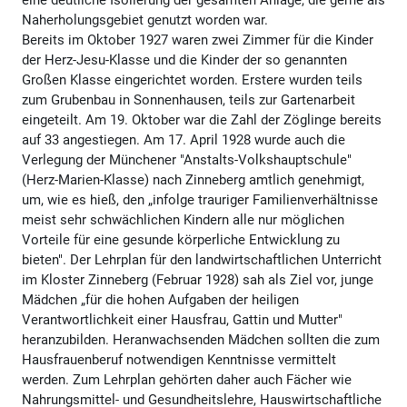
eine deutliche Isolierung der gesamten Anlage, die gerne als
Naherholungsgebiet genutzt worden war.
Bereits im Oktober 1927 waren zwei Zimmer für die Kinder
der Herz-Jesu-Klasse und die Kinder der so genannten
Großen Klasse eingerichtet worden. Erstere wurden teils
zum Grubenbau in Sonnenhausen, teils zur Gartenarbeit
eingeteilt. Am 19. Oktober war die Zahl der Zöglinge bereits
auf 33 angestiegen. Am 17. April 1928 wurde auch die
Verlegung der Münchener "Anstalts-Volkshauptschule"
(Herz-Marien-Klasse) nach Zinneberg amtlich genehmigt,
um, wie es hieß, den „infolge trauriger Familienverhältnisse
meist sehr schwächlichen Kindern alle nur möglichen
Vorteile für eine gesunde körperliche Entwicklung zu
bieten". Der Lehrplan für den landwirtschaftlichen Unterricht
im Kloster Zinneberg (Februar 1928) sah als Ziel vor, junge
Mädchen „für die hohen Aufgaben der heiligen
Verantwortlichkeit einer Hausfrau, Gattin und Mutter"
heranzubilden. Heranwachsenden Mädchen sollten die zum
Hausfrauenberuf notwendigen Kenntnisse vermittelt
werden. Zum Lehrplan gehörten daher auch Fächer wie
Nahrungsmittel- und Gesundheitslehre, Hauswirtschaftliche