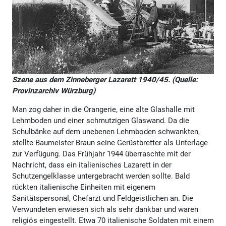
Szene aus dem Zinneberger Lazarett 1940/45. (Quelle:
Provinzarchiv Würzburg)
Man zog daher in die Orangerie, eine alte Glashalle mit Lehmboden und einer schmutzigen Glaswand. Da die Schulbänke auf dem unebenen Lehmboden schwankten, stellte Baumeister Braun seine Gerüstbretter als Unterlage zur Verfügung. Das Frühjahr 1944 überraschte mit der Nachricht, dass ein italienisches Lazarett in der Schutzengelklasse untergebracht werden sollte. Bald rückten italienische Einheiten mit eigenem Sanitätspersonal, Chefarzt und Feldgeistlichen an. Die Verwundeten erwiesen sich als sehr dankbar und waren religiös eingestellt. Etwa 70 italienische Soldaten mit einem italienischen Chefarzt, Ober- und Assistenzarzt sowie vier italienischen Rote-Kreuz-Schwestern wurden in Zinneberg seit Mitte Januar 1945 einquartiert, da das italienische Teillazarett in München bombengeschädigt war. Die Anstaltsleitung in Zinneberg befürchtete, dass Zinneberg nun ganz italienisches Lazarett werden sollte. Chefarzt Dr. Rinecker hatte bis zur weiteren Klärung die beiden Lazarette so gut es ging getrennt und den Italienern Bau B des deutschen Lazaretts zur Verfügung gestellt. Dies bedeutete erhebliche Raumprobleme, zumal die Italiener auch eine eigene Küche brauchten. Die eingetretene Erhöhung der Belegschaft von bisher 275 Betten auf 360 Betten ohne Personal sei aber für Zinneberg wirtschaftlich untragbar, zumal auch noch ca. 150 staatliche Fürsorgezöglinge zu versorgen waren. Das Haus war außerdem auch Ausweichstation für das Erziehungsheim in München. Die Zinneberger Zöglinge wurden weitgehend zur wirtschaftlichen Versorgung des Reserve-Lazaretts eingesetzt und hatten zudem noch Beihilfe zu leisten zur Erledigung der Wehrmachtsaufträge für das Erziehungsheim München, was Besorgung der Wäsche von durchschnittlich 2.500 Wehrmachtsangehörigen wöchentlich bedeutete. Das Erziehungsheim Zinneberg sollte daher belassen werden und sogar aus anderen Heimen zu entlassende Fürsorgezöglinge, soweit nötig, zur Verfügung stehen. Im April 1945 sammelten sich in der Umgebung Glonns die flüchtenden SS-Autos. Das Lazarett Zinneberg war in einem Radius von fünf Kilometern als Sperrgebiet bzw. Seuchengebiet gekennzeichnet. Die Erregung, auch die Furcht vor den zur Arbeit eingesetzten Polen und Franzosen, stieg in den letzten Kriegstagen. Der Maurerpolier Mühlhölzl flüchtete vor SS-Truppen nach Zinneberg und bat um ein Versteck. Angesichts der Gefahr, dass die SS aus dem Raum Zinneberg heraus eine militärische Gegenaktion starten könnte, berieten sich Dr. Rinecker und Fliegergeneral Koller lange telefonisch mit dem Ebersberger Landrat. Am 30. April verließ schließlich die SS Zinneberg und wandte sich gegen Rosenheim und Kufstein. Noch am 1. Mai rückten die Amerikaner in Glonn ein und dann weiter vor, ohne das Kloster zu behelligen. Am folgenden Tag erschien eine amerikanische Abordnung im Lazarett und suchte nach Parteimitgliedern. Schleunigst legten die Offiziere der Sanitätsstaffel alle Parteiabzeichen ab und trugen nur mehr die Armbinde mit dem Roten Kreuz. Immer wieder kamen die Amerikaner in das Lazarett auf der Suche nach Nazi-Anhängern. In Glonn wurde eine amerikanische Militärregierung errichtet. In der Nacht vom 3. Mai überfielen plündernde Polen die Schießstätte und Georgenberg, wobei es zwei Tote gab. Die Polen durften zur Wiedervergeltung drei Tage plündern, mussten von ihren Arbeitgebern neu gekleidet und besser verpflegt werden. Darüber entstand große Angst in der Bevölkerung. Am 5. Mai verließen die amerikanischen Truppen Glonn Zinneberg war nicht im Geringsten belästigt worden. Ungeachtet des Kriegsendes und des Einmarsches der Amerikaner wurde in Zinneberg zunächst noch bis zum 15. Mai 1945 Unterricht gehalten man erfuhr schlichtweg erst mit zweiwöchiger Verspätung, dass die anderen Schulen auf Befehl der Amerikaner den Unterricht bereits hatten einstellen müssen. Die Lehrerschaft wurde streng auf ihre Parteitreue hin untersucht und durfte das Schulhaus nicht betreten. Zum 1. Oktober 1945 durfte der Unterricht wieder aufgenommen werden, wobei allerdings alle Schulbücher beschlagnahmt und eingestampft wurden, so dass nur die Biblische Geschichte blieb. Immerhin gab es noch einige Schulbücher aus der Zeit vor 1933, auf die man zurückgreifen konnte. Bis Ende des Schuljahres zählten die Volksschule bereits wieder 63 und die Landwirtschaftliche Berufsschule 65 Schülerinnen. Am 21. Juni 1945 wurde das gesamte Sanitätspersonal in das Gefangenenlager Aibling abtransportiert. Kurz darauf erfolgte die Ankunft eines SS-Lazarettzuges von 85 Pflegern und 24 Spezialärzten mit dem Chefarzt Dr. Winheim; sie wurden in Zinneberg interniert. Es folgten Lastwagen mit Mengen von Medikamenten und Materialien. Vor Bau C, wo die Ärzte untergebracht waren, wurde ein riesiges Zelt aufgeschlagen, da die Speicher diese Mengen nicht fassen konnten. Das Lazarett musste mit den Seuchenkranken 600 Kranke beherbergen. Gleichwohl war bereits eine Stunde zuvor ein neuer Chefarzt in Zinneberg eingetroffen, Dr. Laue, der mit seinem Personal nicht zur Partei gehört hatte. Die 24 Spezialärzte waren noch ein Jahr in Zinneberg interniert. Die Zusammenarbeit mit dem Kloster, die zunächst nicht gut funktionierte, besserte sich im Laufe der Monate. Bereits im Februar 1946 wurde das Seuchenlazarett in der ehemaligen Schutzengelklasse endgültig aufgelöst. Die Entlassung der Soldaten erfolgte allmählich, am 15. März 1946 verließen die letzten das Haus. Am 1. September 1946 konnte auch der Schulbetrieb ohne Abstriche wieder begonnen werden. Im Oktober 1946 genehmigte der Regierungspräsident die Umwandlung der 1942 zwangsweise eingerichteten Landwirtschaftlichen Berufsschule im Erziehungsheim der Schwestern in eine Hauswirtschaftliche Berufsschule. Die Hauswirtschaftliche Berufsschule besuchten alle im Erziehungsheim befindlichen Mädchen, die nach sieben- bzw. achtjährigem Besuch der Volksschule dort entlassen wurden, bis zur Beendigung ihrer zehnjährigen Schulpflicht, sowie die hauswirtschaftlichen Lehrlinge bis zur Beendigung ihrer Lehrzeit. Zum 11. März 1948 wurde auch die Unterstellung der Schule unter die Volksschule in Glonn wieder rückgängig gemacht und ihr völlige Selbstständigkeit zugesprochen. Als lang gehegter Wunsch konnte im Jahre 1951 auf dem Hof Altenburg ein „Wochenendhaus" errichtet werden. Die dortige Remise wurde umgebaut und an Stelle des Heubodens Raum für 15 Kinder mit Liegestühlen geschaffen. Daneben wurde eine kleine Zelle für die beaufsichtigende Schwester eingerichtet. Kinder aus der Münchener Anstalt konnten sich durch Fleiß und Leistung einen Ausflug nach Altenburg verdienen. Bald kamen wechselweise die Kinder der Herz-Jesu-Klasse bzw. der Herz-Mariä-Klasse. Es gehörte seit jeher zu den Prinzipien einer geschlossenen Anstaltserziehung, dass auf eine strenge Trennung zwischen Kloster und Anstalt einerseits, sowie der Welt außerhalb der Klostermauern andererseits geachtet wurde. So war auch die Klosterkirche eigentlich für Weltleute gesperrt gewesen, bis sich eingebürgert hatte, dass zu Zeiten des Bestehens des Lazarettes auch Weltleute von den nächsten Dörfern in dieser Kirche ihrer Sonntagspflicht genügten. Es kamen nicht nur ältere Leute, sondern auch Burschen und Schulkinder. Von der Leitung des Klosters wurde dies jedoch nicht mehr gerne gesehen, da die Leute den gleichen Weg gehen mussten wie die Mädchen und sie den Kindern durch häufiges Zuspätkommen ein schlechtes Beispiel gaben, besonders wenn sie erst nach der Predigt erschienen. Es erschien erwünscht, den Weltleuten mit Ausnahme der Familien, deren Männer im Kloster angestellt waren, für die Zukunft den Besuch der Klosterkirche an Sonn- und Feiertagen wieder zu verbieten. 1952 wurde tatsächlich der Zugang zur kleinen Zinneberger Klosterkirche wieder beschränkt. Im Übrigen waren die damaligen Verhältnisse insgesamt durchweg positiv: Nach den Kriegszerstörungen war eine große Aufbauleistung getätigt worden. Die einzige größere Schwierigkeit für die Kongregation lag in der Tatsache, dass durch das nationalsozialistische Regime, durch Krieg und Kriegsfolgen die tätigen Kräfte des Klosters sich stark vermindert hatten und bei etlichen Schwestern gesundheitliche Schäden eingetreten waren. Eine Besserung der Verhältnisse hing davon ab, ob sich wieder mehr Berufe aus der katholischen Jugend melden würden. Eines der wichtigsten Ereignisse des Jahres 1953 war die Eröffnung der neuen Abteilung im Neubau des Alten Schlosses. Bis 1953 waren noch die Überreste des Brandes von 1938 mangels Bauarbeitern und fehlenden Materials stehen geblieben. Erst 1953 konnten der Längsbau und die neue Kirche fertig gestellt und ihrer Bestimmung übergeben werden. 1952 waren die entsprechenden Bauarbeiten der Ausbau der Wohnräume im Alten Schloss erfolgte durch die Glonner Firma Braun begonnen worden. Im Parterre wurde eine kleine Lehrküche eingebaut. Am 3. Oktober 1955 war feierliche Einweihung. Nach dem Tode der Lehrerin wurde die Volksschule seit dem Frühjahr 1952 einklassig weiter geführt, was eine besondere Belastung darstellte. Der Unterricht an der Hauswirtschaftlichen Berufsschule erfolgte in drei Klassen. Die Lehrlinge in Damenschneiderei, Waschen und Plätten nahmen am Unterricht teil und erhielten wöchentlich zwei Stunden Fachunterricht. Am 5. Februar 1954 bezog die Volksschule einen großen Raum im Schutzengelhaus, während die Berufs- und die Fachschule im Ecksaal des Hauses St. Michael verblieben. Am 1. April 1954 konnte endlich auch die zweite Planstelle besetzt werden; Sr. M. Aquinata Strehle hatte neben der Schulleitung noch die Berufsschule und den Fachunterricht für die Lehrlinge inne. M. Aquinata war im Mai 1952 die Leitung der Anstaltsschule übertragen worden, und 1957 wurde sie zur Oberlehrerin, 1963 durch die Regierung offiziell zur planmäßigen Volksschulleiterin ernannt. Am 1. April 1958 erfolgte die vermögensrechtliche und organisatorische Trennung des Zinneberger Hauses von jenem in München, so dass die seit dem Anfang bestehende Abhängigkeit bzw. Unselbständigkeit Zinnebergs endgültig aufgehob