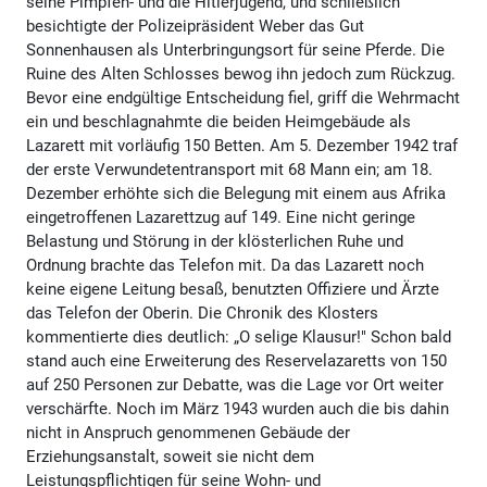
seine Pimpfen- und die Hitlerjugend, und schließlich
besichtigte der Polizeipräsident Weber das Gut
Sonnenhausen als Unterbringungsort für seine Pferde. Die
Ruine des Alten Schlosses bewog ihn jedoch zum Rückzug.
Bevor eine endgültige Entscheidung fiel, griff die Wehrmacht
ein und beschlagnahmte die beiden Heimgebäude als
Lazarett mit vorläufig 150 Betten. Am 5. Dezember 1942 traf
der erste Verwundetentransport mit 68 Mann ein; am 18.
Dezember erhöhte sich die Belegung mit einem aus Afrika
eingetroffenen Lazarettzug auf 149. Eine nicht geringe
Belastung und Störung in der klösterlichen Ruhe und
Ordnung brachte das Telefon mit. Da das Lazarett noch
keine eigene Leitung besaß, benutzten Offiziere und Ärzte
das Telefon der Oberin. Die Chronik des Klosters
kommentierte dies deutlich: „O selige Klausur!" Schon bald
stand auch eine Erweiterung des Reservelazaretts von 150
auf 250 Personen zur Debatte, was die Lage vor Ort weiter
verschärfte. Noch im März 1943 wurden auch die bis dahin
nicht in Anspruch genommenen Gebäude der
Erziehungsanstalt, soweit sie nicht dem
Leistungspflichtigen für seine Wohn- und