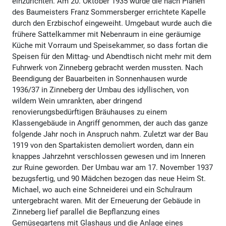
einzurichten. Am 20. Oktober 1935 wurde die nach Plänen
des Baumeisters Franz Sommersberger errichtete Kapelle
durch den Erzbischof eingeweiht. Umgebaut wurde auch die
frühere Sattelkammer mit Nebenraum in eine geräumige
Küche mit Vorraum und Speisekammer, so dass fortan die
Speisen für den Mittag- und Abendtisch nicht mehr mit dem
Fuhrwerk von Zinneberg gebracht werden mussten. Nach
Beendigung der Bauarbeiten in Sonnenhausen wurde
1936/37 in Zinneberg der Umbau des idyllischen, von
wildem Wein umrankten, aber dringend
renovierungsbedürftigen Bräuhauses zu einem
Klassengebäude in Angriff genommen, der auch das ganze
folgende Jahr noch in Anspruch nahm. Zuletzt war der Bau
1919 von den Spartakisten demoliert worden, dann ein
knappes Jahrzehnt verschlossen gewesen und im Inneren
zur Ruine geworden. Der Umbau war am 17. November 1937
bezugsfertig, und 90 Mädchen bezogen das neue Heim St.
Michael, wo auch eine Schneiderei und ein Schulraum
untergebracht waren. Mit der Erneuerung der Gebäude in
Zinneberg lief parallel die Bepflanzung eines
Gemüsegartens mit Glashaus und die Anlage eines