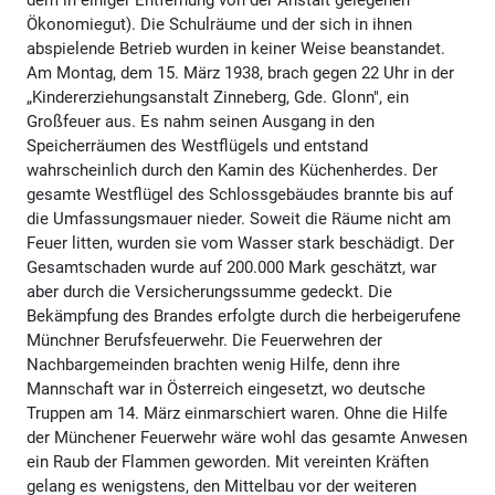
dem in einiger Entfernung von der Anstalt gelegenen
Ökonomiegut). Die Schulräume und der sich in ihnen
abspielende Betrieb wurden in keiner Weise beanstandet.
Am Montag, dem 15. März 1938, brach gegen 22 Uhr in der
„Kindererziehungsanstalt Zinneberg, Gde. Glonn", ein
Großfeuer aus. Es nahm seinen Ausgang in den
Speicherräumen des Westflügels und entstand
wahrscheinlich durch den Kamin des Küchenherdes. Der
gesamte Westflügel des Schlossgebäudes brannte bis auf
die Umfassungsmauer nieder. Soweit die Räume nicht am
Feuer litten, wurden sie vom Wasser stark beschädigt. Der
Gesamtschaden wurde auf 200.000 Mark geschätzt, war
aber durch die Versicherungssumme gedeckt. Die
Bekämpfung des Brandes erfolgte durch die herbeigerufene
Münchner Berufsfeuerwehr. Die Feuerwehren der
Nachbargemeinden brachten wenig Hilfe, denn ihre
Mannschaft war in Österreich eingesetzt, wo deutsche
Truppen am 14. März einmarschiert waren. Ohne die Hilfe
der Münchener Feuerwehr wäre wohl das gesamte Anwesen
ein Raub der Flammen geworden. Mit vereinten Kräften
gelang es wenigstens, den Mittelbau vor der weiteren