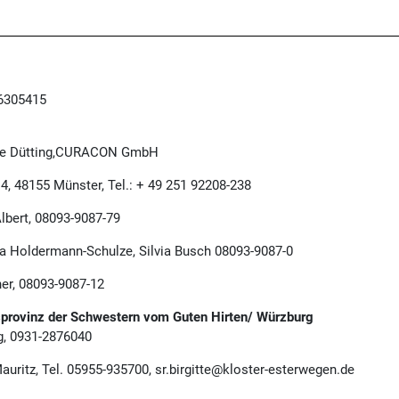
 6305415
oße Dütting,CURACON GmbH
4, 48155 Münster, Tel.: + 49 251 92208-238
lbert, 08093-9087-79
 Holdermann-Schulze, Silvia Busch 08093-9087-0
er, 08093-9087-12
sprovinz der Schwestern vom Guten Hirten/ Würzburg
g, 0931-2876040
auritz, Tel. 05955-935700, sr.birgitte@kloster-esterwegen.de