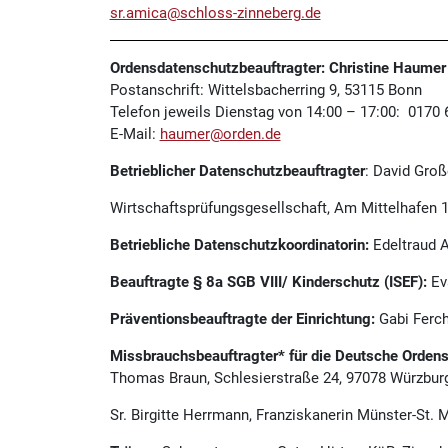
sr.amica@schloss-zinneberg.de
Ordensdatenschutzbeauftragter: Christine Haumer
Postanschrift: Wittelsbacherring 9, 53115 Bonn
Telefon jeweils Dienstag von 14:00 – 17:00: 0170
E-Mail:
haumer@orden.de
Betrieblicher Datenschutzbeauftragter
: David Gr
Wirtschaftsprüfungsgesellschaft, Am Mittelhafen 1
Betriebliche Datenschutzkoordinatorin:
Edeltraud A
Beauftragte § 8a SGB VIII/ Kinderschutz (ISEF):
Eva
Präventionsbeauftragte der Einrichtung:
Gabi Ferch
Missbrauchsbeauftragter* für die Deutsche Orden
Thomas Braun, Schlesierstraße 24, 97078 Würzbur
Sr. Birgitte Herrmann, Franziskanerin Münster-St. M