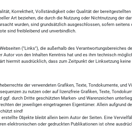
lität, Korrektheit, Vollständigkeit oder Qualität der bereitgestell
eeller Art beziehen, die durch die Nutzung oder Nichtnutzung der d
rursacht wurden, sind grundsätzlich ausgeschlossen, sofern seitens
te sind freibleibend und unverbindlich.
 Webseiten ("Links"), die außerhalb des Verantwortungsbereiches de
 der Autor von den Inhalten Kenntnis hat und es ihm technisch mögli
lärt hiermit ausdrücklich, dass zum Zeitpunkt der Linksetzung keine 
e Urheberrechte der verwendeten Grafiken, Texte, Tondokumente, und
osequenzen zu nutzen oder auf lizenzfreie Grafiken, Texte, Tondok
nd ggf. durch Dritte geschützten Marken- und Warenzeichen unterl
echten der jeweiligen eingetragenen Eigentümer. Allein aufgrund de
chützt sind!
 erstellte Objekte bleibt allein beim Autor der Seiten. Eine Verviel
n elektronischen oder gedruckten Publikationen ist ohne ausdrück