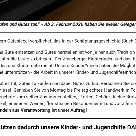
ufen und Gutes tun!" - Ab 3. Februar 2026 haben Sie wieder Gelegen
dem Gütesiegel verpflichet, das in der Schöpfungsgeschichte (Buch
s Gute einsetzen und Gutes herstellen ist von je her auch Traditio
unter die Leute zu bringen". Der Zinneberger Klosterladen und das 
aden und Klostercafe meint: Unsere Kunden*innen haben die Möglichk
 unterstützen - die Arbeit in unserer Kinder- und Jugendhilfeeinrich
ut es tut, Gutes zu kaufen und dabei Gutes zu tun. Versuchen Sie 
gnisse! Genießen Sie von Montag bis Freitag echtes Handwerk in Fo
ebote zum selber Zusammenstellen, , Torten, Gebäck, kleine Brotz
el, erlesenen Weinen, floristischen Besonderheiten und vor allem s
ndeln aus Verantwortung ist unser Auftrag!
tützen dadurch unsere Kinder- und Jugendhilfe
DA